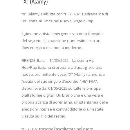
“X” (Alamy)
“X” (Alamy) Debutta con “HEY FRA”: L’Adrenalina di
un’Estate al Limite nel Nuovo Singolo Rap
Il giovane artista emergente racconta il brivido
del segreto e la passione clandestina con un
flow energico e sonorità moderne.
FIRENZE, Italia – 14/05/2025 – La scena Hip
Hop/Rap italiana si prepara ad accogliere una
nuova, promettente voce: “X” (Alamy), annuncia
l’uscita del suo singolo d’esordio, “HEY FRA”,
disponibile dal 01/06/2025 su tutte le principali
piattaforme digitali. Un brano che è una vera e
propria scarica di adrenalina, un’istantanea delle
emozioni intense e contraddittorie di un’estate
vissuta sul filo del rasoio.
“HEY FRA” trascina l’ascoltatore nel cuore