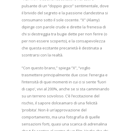
pulsante di un “doppio gioco” sentimentale, dove
il brivido del segreto e la passione clandestina si
consumano sotto il sole cocente. “X” (Alamy)
dipinge con parole crude e dirette la frenesia di
chi si destreggia tra bugie dette per non ferire (o
per non essere scoperto), e la consapevolezza
che questa eccitante precarietà è destinata a
scontrarsi con la realtà.
“Con questo brano,” spiega “X”, “voglio
trasmettere principalmente due cose: l’energia e
l’intensità di quei momenti in cui ci si sente ‘fuori
di capo’, vivi al 200%, anche se si sta camminando
su un terreno scivoloso. C’è l’eccitazione del
rischio, il sapore dolceamaro di una felicità
‘proibita’. Non è un’approvazione del
comportamento, ma una fotografia di quelle
sensazioni forti, quasi una scarica di adrenalina
che ti fa sentire al centro di un film. Voglio che chi