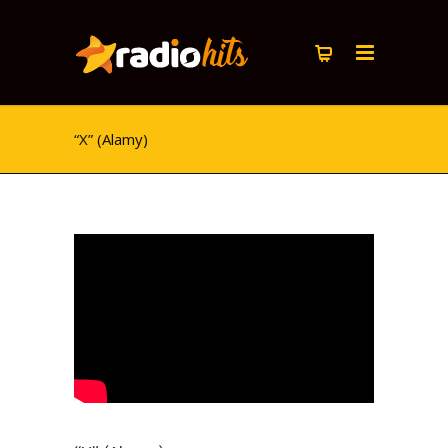
“X” (Alamy)