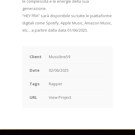
le complessità e le energie della sua
generazione.
“HEY FRA” sarà disponibile su tutte le piattaforme
digitali come Spotify, Apple Music, Amazon Music,
etc.., a partire dalla data 01/06/2025.
Client
Musicline59
Date
02/06/2025
Tags
Rapper
URL
View Project