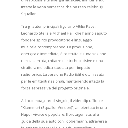
intatta la vena sarcastica che ha reso celebri gli
Squallor.
Tra gli autori principali figurano Attilio Pace,
Leonardo Stella e Michael Hall, che hanno saputo
fondere spirito provocatorio e linguaggio
musicale contemporaneo. La produzione,
energica e immediata, è costruita su una sezione
ritmica serrata, chitarre elettriche incisive e una
struttura melodica studiata per l’impatto
radiofonico. La versione Radio Edit è ottimizzata
per le emittenti nazionali, mantenendo intatta la
forza espressiva del progetto originale.
Ad accompagnare il singolo, il videoclip ufficiale
“Kitemmurt (Squallor Version)”, ambientato in una
Napoli vivace e popolare. Il protagonista, alla
guida della sua auto con i dobermann, attraversa
la città tra bancarelle di dischi contraffatti e