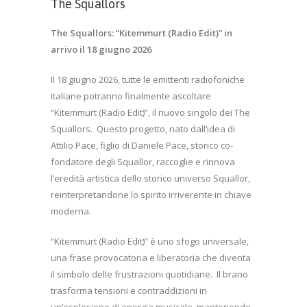
The Squallors
The Squallors: “Kitemmurt (Radio Edit)” in
arrivo il 18 giugno 2026
Il 18 giugno 2026, tutte le emittenti radiofoniche
italiane potranno finalmente ascoltare
“Kitemmurt (Radio Edit)”, il nuovo singolo dei The
Squallors.
Questo progetto, nato dall’idea di
Attilio Pace, figlio di Daniele Pace, storico co-
fondatore degli Squallor, raccoglie e rinnova
l’eredità artistica dello storico universo Squallor,
reinterpretandone lo spirito irriverente in chiave
moderna.
“Kitemmurt (Radio Edit)” è uno sfogo universale,
una frase provocatoria e liberatoria che diventa
il simbolo delle frustrazioni quotidiane.
Il brano
trasforma tensioni e contraddizioni in
un’esplosione di energia musicale, mantenendo