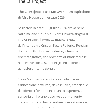
The Cf Project
The CF Project: “Take Me Over” – Un’esplosione
di Afro House per l’estate 2026
Segnatevi la data: il 3 giugno 2026 arriva nelle
radio italiane “Take Me Over”, il nuovo singolo di
The CF Project, il progetto musicale nato
dall’incontro tra Cristian Petti e Federica Reggiani.
Un brano Afro House moderno, intenso e
cinematografico, che promette di infiammare le
notti estive con la sua energia, emozione e
atmosfere internazionali.
“Take Me Over” racconta l’intensità di una
connessione notturna, dove musica, emozioni e
desiderio si fondono in un’unica esperienza
sensoriale.
Il brano descrive quel momento
magico in cui ci si lascia andare completamente,
abbandonando il controllo per vivere un incontro