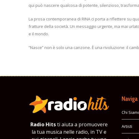
qui può nascere qualcosa di potente, silenzioso, trasforma
La prosa contemporanea di RINA ci porta a riflettere su qu
fratture della società. Un messaggio urgente, ma mai urlato, 
e il mondo.
“Nasce” non è solo una canzone. È una rivoluzione: il ca
Naviga
Chi Siam
Radio Hits
ti aiuta a promuovere
Artisti
la tua musica nelle radio, in TV e