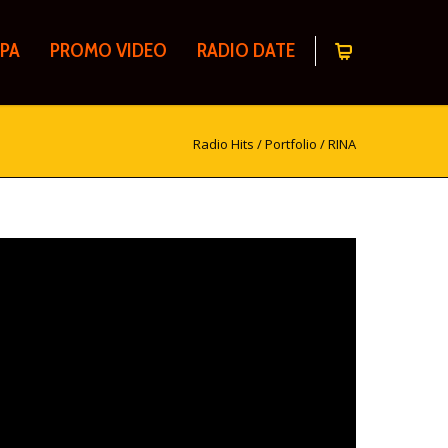
PA
PROMO VIDEO
RADIO DATE
Radio Hits
/
Portfolio
/
RINA