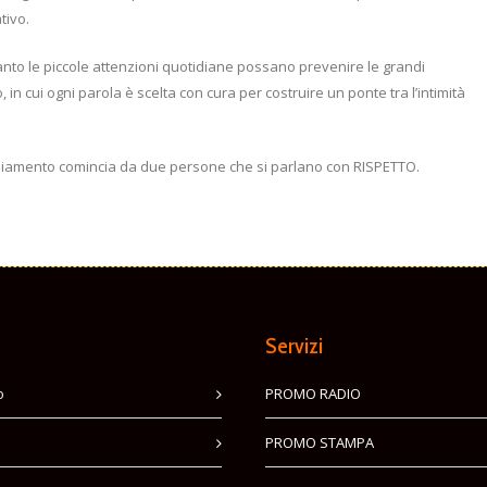
tivo.
anto le piccole attenzioni quotidiane possano prevenire le grandi
in cui ogni parola è scelta con cura per costruire un ponte tra l’intimità
mbiamento comincia da due persone che si parlano con RISPETTO.
Servizi
o
PROMO RADIO
PROMO STAMPA