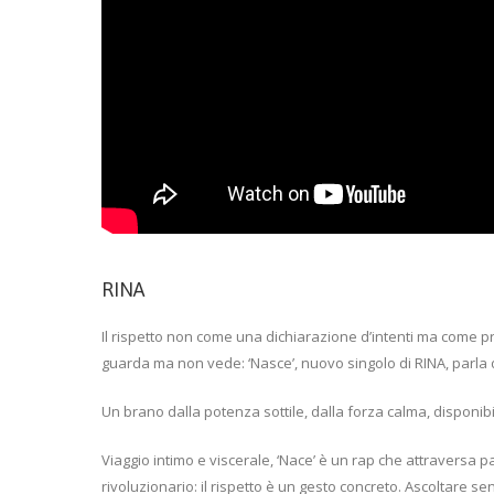
RINA
Il rispetto non come una dichiarazione d’intenti ma come 
guarda ma non vede: ‘Nasce’, nuovo singolo di RINA, parla di
Un brano dalla potenza sottile, dalla forza calma, disponibile
Viaggio intimo e viscerale, ‘Nace’ è un rap che attraversa 
rivoluzionario: il rispetto è un gesto concreto. Ascoltare se