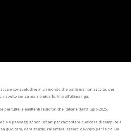
pratica e consuetudine in un mondo che parla ma non ascolta, che
 rispetto senza mai nominarlo, fino all’ultima riga.
 per tutte le emittenti radiofoniche italiane dall’8 luglio 2025.
parole e paesaggi sonori urbani per raccontare qualcosa di semplice e
nza giudicare, dare spazio, rallentare, esserci davvero per l’altro. Da