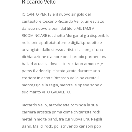
Riccardo Vello
IO CANTO PER TE e’ il nuovo singolo del
cantautore toscano Riccardo Vello, un estratto
dal suo nuovo album dal titolo AIUTAMI A
RICOMINCIARE (etichetta Morgana) già disponibile
nelle principali piattaforme digitali.prodotto e
arrangiato dallo stesso artista. La song e’ una
dichiarazione d’amore per il propio partner, una
ballad acustica dove si intrecciano armonie ,e
patos il videoclip e’ stato girato durante una
crociera in estate,Riccardo Vello ha curato il
montaggio e la regia, mentre le ripese sono di
suo marito VITO GADALETO.
Riccardo Vello, autodidatta comincia la sua
carriera artistica prima come chitarrista rock
metal in molte band, tra cui Nuova Era, Regoli
Band, Mal di rock, poi scrivendo canzoni pop