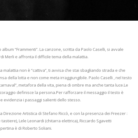
ro album “Frammenti”. La canzone, scritta da Paolo Caselli, si avvale
Merli e affronta il difficile tema della malattia.
; la malattia non è “cattiva”, ti avvisa che stai sbagliando strada e che
nsa della lotta e non come meta irraggiungibile. Paolo Caselli , nel testo
 “il carnaval”, metafora della vita, piena di ombre ma anche tanta luce.Le
 coraggio definisce la persona.Per rafforzare il messaggio il testo è
 evidenzia i passaggi salienti dello stesso.
a Direzione Artistica di Stefano Riccò, e con la presenza dei Freezer :
astiere), Lele Leonardi (chitarra elettrica), Riccardo Sgavetti
opertina è di Roberto Soliani.