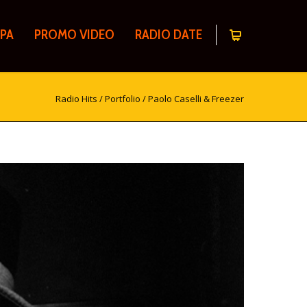
PA
PROMO VIDEO
RADIO DATE
Radio Hits
/
Portfolio
/
Paolo Caselli & Freezer