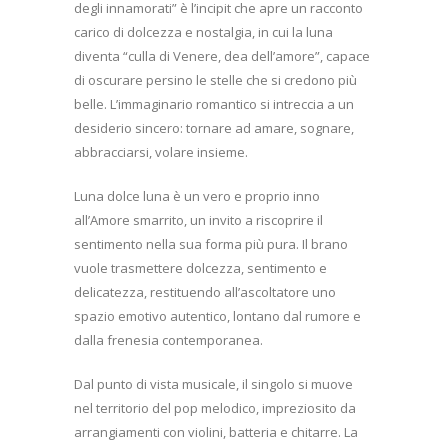
degli innamorati” è l’incipit che apre un racconto
carico di dolcezza e nostalgia, in cui la luna
diventa “culla di Venere, dea dell’amore”, capace
di oscurare persino le stelle che si credono più
belle. L’immaginario romantico si intreccia a un
desiderio sincero: tornare ad amare, sognare,
abbracciarsi, volare insieme.
Luna dolce luna è un vero e proprio inno
all’Amore smarrito, un invito a riscoprire il
sentimento nella sua forma più pura. Il brano
vuole trasmettere dolcezza, sentimento e
delicatezza, restituendo all’ascoltatore uno
spazio emotivo autentico, lontano dal rumore e
dalla frenesia contemporanea.
Dal punto di vista musicale, il singolo si muove
nel territorio del pop melodico, impreziosito da
arrangiamenti con violini, batteria e chitarre. La