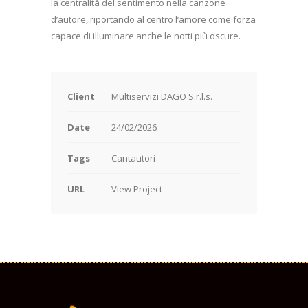
la centralità del sentimento nella canzone
d’autore, riportando al centro l’amore come forza
capace di illuminare anche le notti più oscure.
Client
Multiservizi DAGO S.r.l.s.
Date
24/02/2026
Tags
Cantautori
URL
View Project