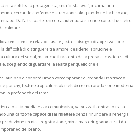
tà si fa sottile. La protagonista, una “insta lova”, incarna una
schermo, cercando conferme e attenzioni solo quando ne ha bisogno,
anciato.
Dall’altra parte, chi cerca autenticità si rende conto che dietro
 da colmare.
lora temi come le relazioni usa e getta, il bisogno di approvazione
 la difficoltà di distinguere tra amore, desiderio, abitudine e
lla cultura dei social, ma anche il racconto della presa di coscienza di
iale, scegliendo di guardare la realtà per quello che è.
enze latin pop e sonorità urban contemporanee, creando una traccia
erie punchy, texture tropicali, hook melodici e una produzione moderna
on la profondità del tema.
entato all’immediatezza comunicativa, valorizza il contrasto tra la
do una canzone capace di far riflettere senza rinunciare all’energia.
la produzione tecnica, registrazione, mix e mastering sono curati da
temporaneo del brano.