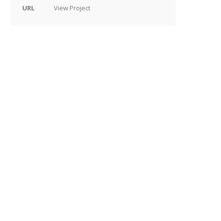
URL
View Project