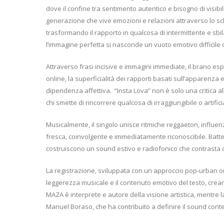
dove il confine tra sentimento autentico e bisogno di visibili
generazione che vive emozioni e relazioni attraverso lo 
trasformando il rapporto in qualcosa di intermittente e sbil
l’immagine perfetta si nasconde un vuoto emotivo difficile
Attraverso frasi incisive e immagini immediate, il brano esp
online, la superficialità dei rapporti basati sull’apparenza e
dipendenza affettiva.
“Insta Lova” non è solo una critica a
chi smette di rincorrere qualcosa di irraggiungibile o artific
Musicalmente, il singolo unisce ritmiche reggaeton, influ
fresca, coinvolgente e immediatamente riconoscibile. Batt
costruiscono un sound estivo e radiofonico che contrasta c
La registrazione, sviluppata con un approccio pop-urban ori
leggerezza musicale e il contenuto emotivo del testo, crean
MAZA è interprete e autore della visione artistica, mentre 
Manuel Boraso, che ha contribuito a definire il sound con