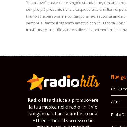
“Insta Lova” nasce come singolo standalone, con una propri
sempre più presente nella vita quotidiana di milioni di pe
in uno stile personale e contemporaneo, racconta emozioni
sempre al centro il rapporto emotivo con chi ascolta. Con 
trasformare una riflessione sulle relazioni moderne in u
Naviga
Chi Siam
Radio Hits
ti aiuta a promuovere
Artisti
la tua musica nelle radio, in TV e
sui giornali. Lancia anche tu una
Radio Da
HIT
ed ottieni il successo che