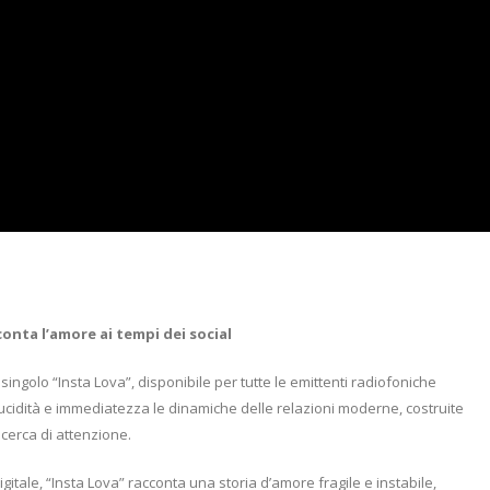
nta l’amore ai tempi dei social
ingolo “Insta Lova”, disponibile per tutte le emittenti radiofoniche
lucidità e immediatezza le dinamiche delle relazioni moderne, costruite
icerca di attenzione.
gitale, “Insta Lova” racconta una storia d’amore fragile e instabile,