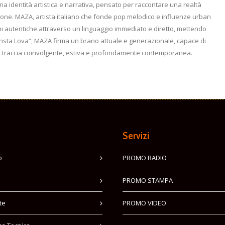
a identità artistica e narrativa, pensato per raccontare una realtà
rsone. MAZA, artista italiano che fonde pop melodico e influenze urban
 autentiche attraverso un linguaggio immediato e diretto, mettendo
“Insta Lova”, MAZA firma un brano attuale e generazionale, capace di
na traccia coinvolgente, estiva e profondamente contemporanea.
Servizi
o
PROMO RADIO
PROMO STAMPA
te
PROMO VIDEO