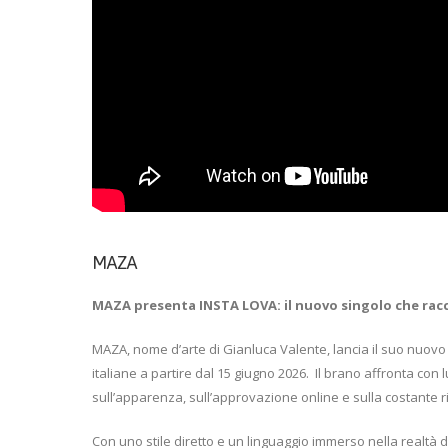
MAZA
MAZA presenta INSTA LOVA: il nuovo singolo che racco
MAZA, nome d’arte di Gianluca Valente, lancia il suo nuovo s
italiane a partire dal 15 giugno 2026.
Il brano affronta con 
sull’apparenza, sull’approvazione online e sulla costante r
Con uno stile diretto e un linguaggio immerso nella realtà di