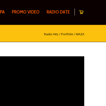
PA
PROMO VIDEO
RADIO DATE
Radio Hits
/
Portfolio
/
MAZA