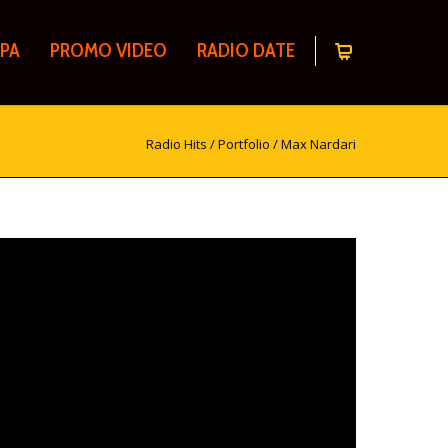
PA
PROMO VIDEO
RADIO DATE
Radio Hits
/
Portfolio
/
Max Nardari