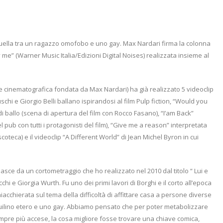
quella tra un ragazzo omofobo e uno gay. Max Nardari firma la colonna
ry me” (Warner Music Italia/Edizioni Digital Noises) realizzata insieme al
one cinematografica fondata da Max Nardari) ha già realizzato 5 videoclip
uschi e Giorgio Belli ballano ispirandosi al film Pulp fiction, “Would you
 ballo (scena di apertura del film con Rocco Fasano), “I’am Back”
 pub con tutti i protagonisti del film), “Give me a reason” interpretata
coteca) e il videoclip “A Different World” di Jean Michel Byron in cui
 nasce da un cortometraggio che ho realizzato nel 2010 dal titolo “ Lui e
hi e Giorgia Wurth. Fu uno dei primi lavori di Borghi e il corto all’epoca
iacchierata sul tema della difficoltà di affittare casa a persone diverse
inquilino etero e uno gay. Abbiamo pensato che per poter metabolizzare
mpre più accese, la cosa migliore fosse trovare una chiave comica,