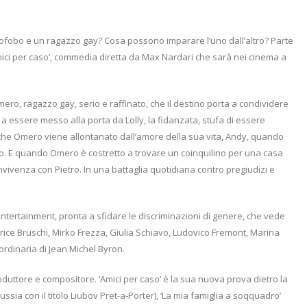
ofobo e un ragazzo gay? Cosa possono imparare l’uno dall’altro? Parte
i per caso’, commedia diretta da Max Nardari che sarà nei cinema a
ero, ragazzo gay, serio e raffinato, che il destino porta a condividere
ltro a essere messo alla porta da Lolly, la fidanzata, stufa di essere
Anche Omero viene allontanato dall’amore della sua vita, Andy, quando
imo. E quando Omero è costretto a trovare un coinquilino per una casa
ivenza con Pietro. In una battaglia quotidiana contro pregiudizi e
ntertainment, pronta a sfidare le discriminazioni di genere, che vede
atrice Bruschi, Mirko Frezza, Giulia Schiavo, Ludovico Fremont, Marina
ordinaria di Jean Michel Byron.
oduttore e compositore. ‘Amici per caso’ è la sua nuova prova dietro la
Russia con il titolo Liubov Pret-a-Porter), ‘La mia famiglia a soqquadro’