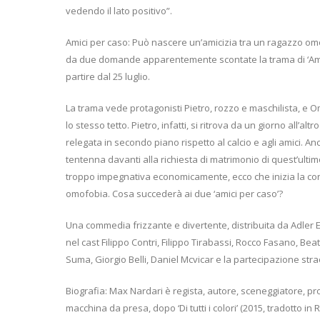
vedendo il lato positivo”.
Amici per caso: Può nascere un’amicizia tra un ragazzo om
da due domande apparentemente scontate la trama di ‘Amic
partire dal 25 luglio.
La trama vede protagonisti Pietro, rozzo e maschilista, e Om
lo stesso tetto. Pietro, infatti, si ritrova da un giorno all’a
relegata in secondo piano rispetto al calcio e agli amici. 
tentenna davanti alla richiesta di matrimonio di quest’ult
troppo impegnativa economicamente, ecco che inizia la conv
omofobia. Cosa succederà ai due ‘amici per caso’?
Una commedia frizzante e divertente, distribuita da Adler E
nel cast Filippo Contri, Filippo Tirabassi, Rocco Fasano, Be
Suma, Giorgio Belli, Daniel Mcvicar e la partecipazione stra
Biografia: Max Nardari è regista, autore, sceneggiatore, pr
macchina da presa, dopo ‘Di tutti i colori’ (2015, tradotto in 