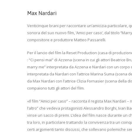
Max Nardari
Venticinque brani per raccontare un’amicizia particolare, 
sonora del suo nuovo film, ‘Amici per caso’, dal titolo ‘’Mar
compositore e produttore Matteo Passarelli.
Per il lancio del film la Reset Production (casa di produzi
: “Ci pensi mai” di Azzena (scena in cui gli attori Beatrice Br
marry me” interpretata da Azzena e Nardari con un corpo di
interpretata da Nardari con l’attrice Marina Suma (scena del
da Max Nardari con l’attrice Clizia Fornasier (scena della dis
compaiono tutti gli attori del film.
«Il film “Amici per caso” – racconta il regista Max Nardari –
l’altro” che vedeva protagonisti Alessandro Borghi, Ivan Bacc
vinse un sacco di premi. L’idea del film nasce durante un ch
tra loro, in particolare trattando la convivenza tra un co
certi argomenti tanto discussi, che sollevano polemiche se