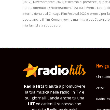
(2017), ‘Diversamente’ (2021) e ‘Ritorno al presente’, quest
hanno ottenuto 26 riconoscimenti, tra cui il Premio Leone di V
internazionale al Chicago Film Festival 2022 e premio per la 
uscita anche il film ‘Come ti rovino mamma e papà’, con pro
mia famiglia a soqquadro.
Naviga
Chi Siam
Radio Hits
ti aiuta a promuovere
Artisti
la tua musica nelle radio, in TV e
sui giornali. Lancia anche tu una
Radio Da
HIT
ed ottieni il successo che
meriti a livello nazionale!
Assisten