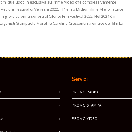
’ultimi due usciti in esclusiva su Prime Video che complessivamente
etro al Festival di Venezia 2022, il Premio Miglior Film e Miglior attrice
migliore colonna sonora al Cilento Film Festival 2022. Nel 2024 è in
tagonisti Giampaolo Morelli e Carolina Crescentini, remake del film La
Servizi
o
PROMO RADIO
PROMO STAMPA
te
PROMO VIDEO
za Tecnica