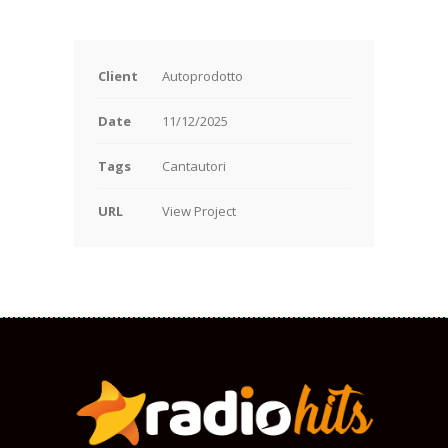
Client
Autoprodotto
Date
11/12/2025
Tags
Cantautori
URL
View Project