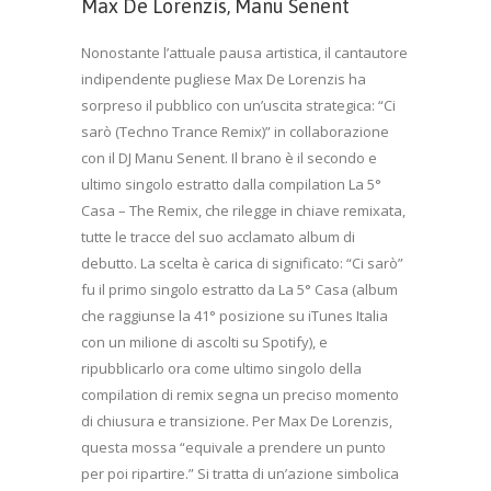
Max De Lorenzis, Manu Senent
Nonostante l’attuale pausa artistica, il cantautore
indipendente pugliese Max De Lorenzis ha
sorpreso il pubblico con un’uscita strategica: “Ci
sarò (Techno Trance Remix)” in collaborazione
con il DJ Manu Senent. Il brano è il secondo e
ultimo singolo estratto dalla compilation La 5°
Casa – The Remix, che rilegge in chiave remixata,
tutte le tracce del suo acclamato album di
debutto. La scelta è carica di significato: “Ci sarò”
fu il primo singolo estratto da La 5° Casa (album
che raggiunse la 41° posizione su iTunes Italia
con un milione di ascolti su Spotify), e
ripubblicarlo ora come ultimo singolo della
compilation di remix segna un preciso momento
di chiusura e transizione. Per Max De Lorenzis,
questa mossa “equivale a prendere un punto
per poi ripartire.” Si tratta di un’azione simbolica