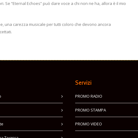
ori. Se “Eternal Echoes” può dare voce a chi non ne ha, allora è il mio
bile, una carezza musicale per tutti coloro che devono ancora
ettati.
Servizi
o
PROMO RADIO
PROMO STAMPA
te
PROMO VIDEO
za Tecnica