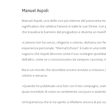
Manuel Aspidi
Manuel Aspidi, una delle voci più intense del panorama mus
significativo che celebra l’amore in tutte le sue forme. Co
che travalica le barriere del pregiudizio e diventa un manife
«L’amore non ha sesso, religione o colore», dichiara con f
esperienza personale. “Eternal Echoes” è nato in una notte
ragazzo che Aspidi descrive come il suo sostegno quotidia
dell’altro, come se ci conoscessimo da sempre» racconta, r
Ma in un mondo che dovrebbe essere evoluto e inclusivo, l
critiche e minacce.
«Quando ho pubblicato una foto con il mio compagno, siamo 
quasi incredulo di come un sentimento così puro e autent
Un’esperienza che lo ha spinto a riflettere ancora di più sul