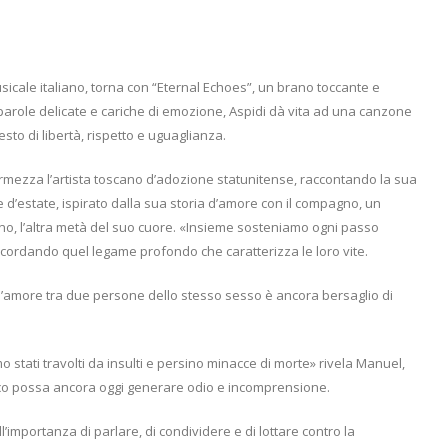
icale italiano, torna con “Eternal Echoes”, un brano toccante e
n parole delicate e cariche di emozione, Aspidi dà vita ad una canzone
sto di libertà, rispetto e uguaglianza.
ermezza l’artista toscano d’adozione statunitense, raccontando la sua
 d’estate, ispirato dalla sua storia d’amore con il compagno, un
no, l’altra metà del suo cuore. «Insieme sosteniamo ogni passo
icordando quel legame profondo che caratterizza le loro vite.
’amore tra due persone dello stesso sesso è ancora bersaglio di
stati travolti da insulti e persino minacce di morte» rivela Manuel,
ico possa ancora oggi generare odio e incomprensione.
l’importanza di parlare, di condividere e di lottare contro la