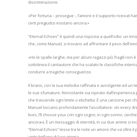
discriminazione.
«Per fortuna – prosegue -, l’amore e il supporto ricevuti h
certi pregiudizi esistano ancora.»
“Eternal Echoes” è quindi una risposta a quell’odio: un inno
che, come Manuel, si trovano ad affrontare il peso dell’om
«Ho le spalle larghe, ma per alcuni ragazzi più fragili non 
sottolinea il cantautore che ha scalato le classifiche inte
condurre a tragiche conseguenze.
Il brano, con la sua melodia raffinata e avvolgente ed un t
le sue sfumature. Nonostante sia ispirato dall’esperienza p
che trascende ogni limite o etichetta. È una canzone per ch
Manuel toccano profondamente l’ascoltatore: «In every dream
lives, I’ll choose you» («In ogni sogno, in ogni sonno, cerche
ancora»). È un messaggio di eternità, in cui due anime si inc
“Eternal Echoes” tesse tra le note un amore che va oltre il
unite brillano di luce eterna.