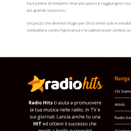
ha il potere di rompere i muri più spessi e raggiungere i cu
più grande successo.»
Un pezzo che diventa rifugio per chi si sente solo e invisi
combattere contro l’ignoranza e la cattiveria per sentirsi acc
Naviga
Chi Siam
Radio Hits
ti aiuta a promuovere
Artisti
la tua musica nelle radio, in TV e
sui giornali. Lancia anche tu una
Radio Da
HIT
ed ottieni il successo che
meriti a livello nazionale!
Assisten