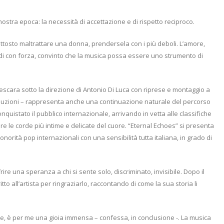
ostra epoca: la necessità di accettazione e di rispetto reciproco.
tosto maltrattare una donna, prendersela con i più deboli. L’amore,
di con forza, convinto che la musica possa essere uno strumento di
Pescara sotto la direzione di Antonio Di Luca con riprese e montaggio a
oduzioni – rappresenta anche una continuazione naturale del percorso
onquistato il pubblico internazionale, arrivando in vetta alle classifiche
 le corde più intime e delicate del cuore. “Eternal Echoes” si presenta
onorità pop internazionali con una sensibilità tutta italiana, in grado di
rire una speranza a chi si sente solo, discriminato, invisibile. Dopo il
tto all’artista per ringraziarlo, raccontando di come la sua storia li
ne, è per me una gioia immensa – confessa, in conclusione -. La musica