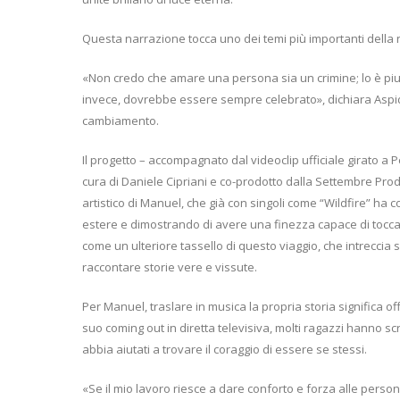
Questa narrazione tocca uno dei temi più importanti della n
«Non credo che amare una persona sia un crimine; lo è piut
invece, dovrebbe essere sempre celebrato», dichiara Aspi
cambiamento.
Il progetto – accompagnato dal videoclip ufficiale girato a 
cura di Daniele Cipriani e co-prodotto dalla Settembre Pr
artistico di Manuel, che già con singoli come “Wildfire” ha c
estere e dimostrando di avere una finezza capace di toccare
come un ulteriore tassello di questo viaggio, che intreccia s
raccontare storie vere e vissute.
Per Manuel, traslare in musica la propria storia significa off
suo coming out in diretta televisiva, molti ragazzi hanno scri
abbia aiutati a trovare il coraggio di essere se stessi.
«Se il mio lavoro riesce a dare conforto e forza alle perso