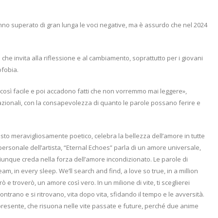
anno superato di gran lunga le voci negative, ma è assurdo che nel 2024
 che invita alla riflessione e al cambiamento, soprattutto per i giovani
ofobia.
è così facile e poi accadono fatti che non vorremmo mai leggere»,
rnazionali, con la consapevolezza di quanto le parole possano ferire e
esto meravigliosamente poetico, celebra la bellezza dell’amore in tutte
ersonale dell’artista, “Eternal Echoes” parla di un amore universale,
iunque creda nella forza dell’amore incondizionato. Le parole di
, in every sleep. We’ll search and find, a love so true, in a million
rò e troverò, un amore così vero. In un milione di vite, ti sceglierei
ontrano e si ritrovano, vita dopo vita, sfidando il tempo e le avversità.
 presente, che risuona nelle vite passate e future, perché due anime