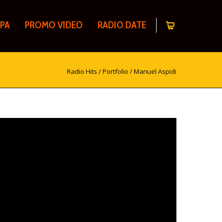
PA
PROMO VIDEO
RADIO DATE
Radio Hits
/
Portfolio
/
Manuel Aspidi