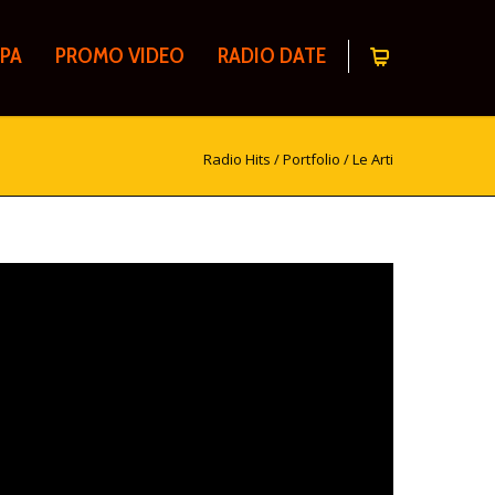
PA
PROMO VIDEO
RADIO DATE
Radio Hits
/
Portfolio
/
Le Arti