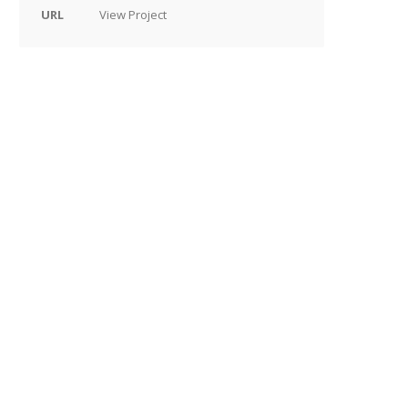
URL
View Project