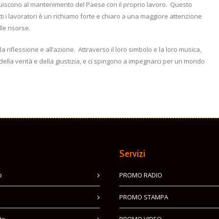
ribuiscono al mantenimento del Paese con il proprio lavoro.
Questo
utti i lavoratori è un richiamo forte e chiaro a una maggiore attenzione
le risorse.
a riflessione e all’azione.
Attraverso il loro simbolo e la loro musica,
 della verità e della giustizia, e ci spingono a impegnarci per un mondo
Servizi
o
PROMO RADIO
PROMO STAMPA