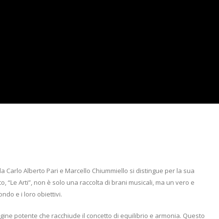
arlo Alberto Pari e Marcello Chiummiello si distingue per la sua
o, “Le Arti”, non è solo una raccolta di brani musicali, ma un vero e
ndo e i loro obiettivi.
agine potente che racchiude il concetto di equilibrio e armonia. Questo