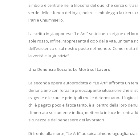
simbolo è centrale nella filosofia del duo, che cerca di tr
verde dello sfondo del logo, inoltre, simboleggia la ricerca 
Pari e Chiummiello.
La scritta in giapponese “Le Arti” sottolinea l’origine del loro
sole rosso, infine, rappresenta il ciclo della vita, un tema ri
dell’esistenza e sul nostro posto nel mondo.
Come recita il
la verità e la giustizia”.
Una Denuncia Sociale: Le Morti sul Lavoro
La seconda opera autoprodotta di “Le Arti” affronta un tema 
denunciano con forza la preoccupante situazione che si st
tragedie e le cause principali che le determinano.
L’ingiust
chi è pagato poco e fatica tanto, è al centro della loro denu
di mercato solitamente indica, mettendo in luce le contraddiz
sicurezza e del benessere dei lavoratori.
Di fronte alla morte, “Le Arti” auspica almeno uguaglianza n