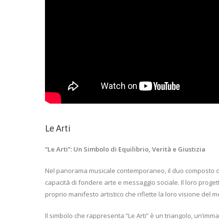
Le Arti
“Le Arti”: Un Simbolo di Equilibrio, Verità e Giustizia
Nel panorama musicale contemporaneo, il duo composto da C
capacità di fondere arte e messaggio sociale. Il loro progett
proprio manifesto artistico che riflette la loro visione del mo
Il simbolo che rappresenta “Le Arti” è un triangolo, un’imm