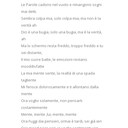
Le Parole cadono nel vuoto e rimangono sogni
mai detti.
Sembra colpa mia, solo colpa mia, ma non è la
verità ah
Dici è una bugia, solo una bugia, ma è la verità,
ah
Ma lo schermo resta freddo, troppo freddo e tu
sei distante,
Il mio cuore batte, le emozioni restano
insoddisfatte
La mia mente sente, la realtà di una spada
tagliente
Mi ferisce dolorosamente e ti allontano dalla
mente
Ora voglio solamente, non pensarti
costantemente
Mente, mente ,lui, mente, mente
Ora Fuggi dai pensieri, ormai è tardi, sei già ieri
Crei mood poco seri, io voglio sentimenti veri