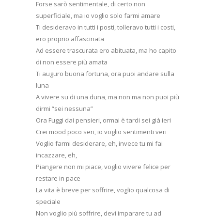
Forse sarò sentimentale, di certo non
superficiale, ma io voglio solo farmi amare
Ti desideravo in tutti i posti, tolleravo tutti i costi,
ero proprio affascinata
Ad essere trascurata ero abituata, ma ho capito
di non essere più amata
Ti auguro buona fortuna, ora puoi andare sulla
luna
A vivere su di una duna, ma non ma non puoi più
dirmi “sei nessuna”
Ora Fuggi dai pensieri, ormai è tardi sei già ieri
Crei mood poco seri, io voglio sentimenti veri
Voglio farmi desiderare, eh, invece tu mi fai
incazzare, eh,
Piangere non mi piace, voglio vivere felice per
restare in pace
La vita è breve per soffrire, voglio qualcosa di
speciale
Non voglio più soffrire, devi imparare tu ad