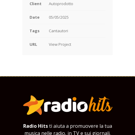
Client
Autoprodotto
Date
05/05/2025
Tags
Cantautori
URL
View Project
Radio Hits
ti aiuta a promuovere la tua
musica nelle radio, in TV e sui giornali.