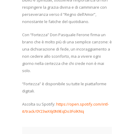
respingere la grazia divina e di camminare con
perseveranza verso il “Regno dell’Amor”,
nonostante le fatiche del quotidiano.
Con “Fortezza” Don Pasquale Ferone firma un
brano che è molto più di una semplice canzone: è
una dichiarazione di fede, un incoraggiamento a
non cedere allo sconforto, ma a vivere ogni
giorno nella certezza che chi crede non è mai
solo.
“Fortezza” è disponibile su tutte le piattaforme
digitali.
Ascolta su Spotify:
https://open.spotify.com/intl-
it/track/0Y23wX6j0N9EqDo3FolKNq