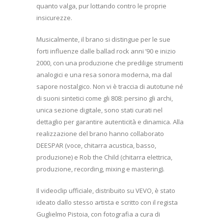
quanto valga, pur lottando contro le proprie
insicurezze.
Musicalmente, il brano si distingue per le sue
forti influenze dalle ballad rock anni ’90 e inizio
2000, con una produzione che predilige strumenti
analogici e una resa sonora moderna, ma dal
sapore nostalgico. Non vi è traccia di autotune né
di suoni sintetici come gli 808: persino gli archi,
unica sezione digitale, sono stati curati nel
dettaglio per garantire autenticità e dinamica. Alla
realizzazione del brano hanno collaborato
DEESPAR (voce, chitarra acustica, basso,
produzione) e Rob the Child (chitarra elettrica,
produzione, recording, mixing e mastering).
Il videoclip ufficiale, distribuito su VEVO, è stato
ideato dallo stesso artista e scritto con il regista
Guglielmo Pistoia, con fotografia a cura di