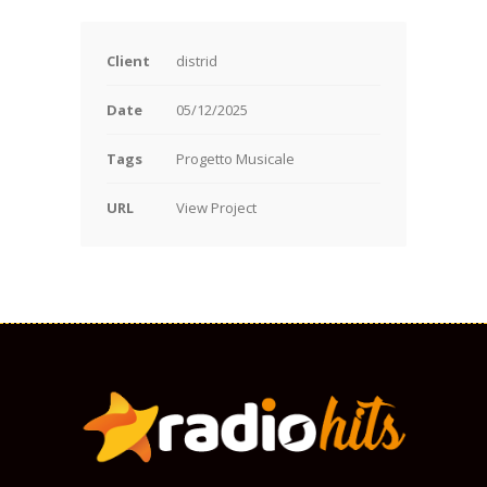
Client
distrid
Date
05/12/2025
Tags
Progetto Musicale
URL
View Project