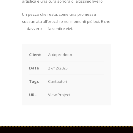
artistica e una cura sonora di altissimo livello.
Un pezzo che resta, come una promessa
sussurrata all’orecchio nei momenti più bui. E che
— davvero — fa sentire vivi.
Client
Autoprodotto
Date
27/12/2025
Tags
Cantautori
URL
View Project