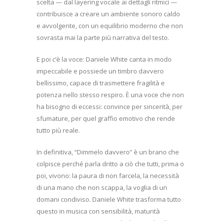
scelta — dal layering vocale ai dettagli ritmici —
contribuisce a creare un ambiente sonoro caldo
e avvolgente, con un equilibrio moderno che non
sovrasta mai la parte più narrativa del testo.
E poi c’è la voce: Daniele White canta in modo
impeccabile e possiede un timbro davvero
bellissimo, capace di trasmettere fragilità e
potenza nello stesso respiro. È una voce che non
ha bisogno di eccessi: convince per sincerità, per
sfumature, per quel graffio emotivo che rende
tutto più reale.
In definitiva, “Dimmelo davvero” è un brano che
colpisce perché parla dritto a ciò che tutti, prima o
poi, vivono: la paura di non farcela, la necessità
di una mano che non scappa, la voglia di un
domani condiviso. Daniele White trasforma tutto
questo in musica con sensibilità, maturità