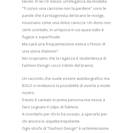
tavolo. In lei c’è classe, un’eleganza da modella.
“Ti scrivo una canzone non la perdere” sono le
parole che il protagonista del brano le rivolge,
risuonano come una dolce carezza. Un dono non
certo scontato, in un’epoca in cui quasi tutto è
fugace e superficiale.
Ma sarà una frequentazione estiva o l’inizio di
una storia d’amore?
Noi scopriamo che la ragazza è studentessa di
Fashion Design ( ecco il titolo del brano).
Un racconto che vuole essere autobiografico ma
BOLO ci restituisce la possibilità di viverla a modo
nostro.
Il testo è cantato in prima persona ma riesce a
farci sognare il colpo di fulmine.
A ricordarlo per chi lo ha vissuto, a sperarlo per
chi ancora lo aspetta trepidante.
Ogni strofa di “Fashion Design” è un’immersione