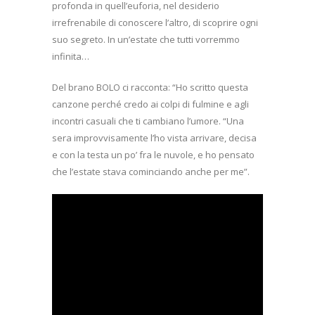
profonda in quell’euforia, nel desiderio
irrefrenabile di conoscere l’altro, di scoprire ogni
suo segreto. In un’estate che tutti vorremmo
infinita…
Del brano BOLO ci racconta: “Ho scritto questa
canzone perché credo ai colpi di fulmine e agli
incontri casuali che ti cambiano l’umore. “Una
sera improvvisamente l’ho vista arrivare, decisa
e con la testa un po’ fra le nuvole, e ho pensato
che l’estate stava cominciando anche per me”.