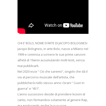
CHI E’ BOLO, NOME D’ARTE DI JACOPO BOLOGNESI
Jacopo Bolognesi, in arte Bolo, nasce a Milano nel
1999 e comincia a scrivere le sue prime canzoni
all’età di 19anni accumulando molti testi, senza
mai pubblicarli.
Nel 2020 esce ” Ciò che saremo”, singolo che dà il
via al percorso musicale dell’artista, che
pubblicherà nello stesso anno i brani ” Cuori in
guerra” e “451”.
L’anno successivo decide di prendere lezioni di
canto, non fermandosi solamente al genere Rap,
ma esplorando anche la sua voce.