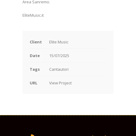
Area Sanremo.
EliteMusic.it
Client
Elite Music
Date
15/07/2025
Tags
Cantautori
URL
View Project