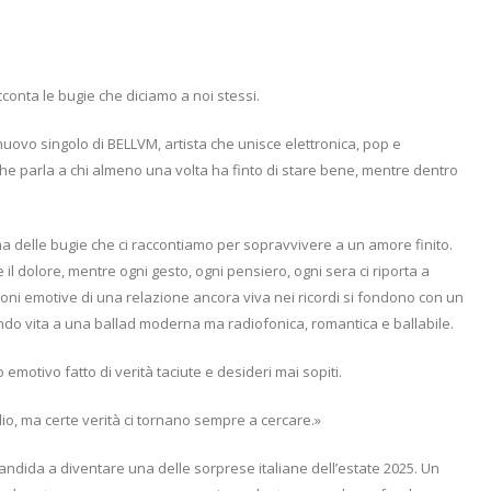
cconta le bugie che diciamo a noi stessi.
l nuovo singolo di BELLVM, artista che unisce elettronica, pop e
he parla a chi almeno una volta ha finto di stare bene, mentre dentro
tema delle bugie che ci raccontiamo per sopravvivere a un amore finito.
 il dolore, mentre ogni gesto, ogni pensiero, ogni sera ci riporta a
ni emotive di una relazione ancora viva nei ricordi si fondono con un
ndo vita a una ballad moderna ma radiofonica, romantica e ballabile.
emotivo fatto di verità taciute e desideri mai sopiti.
io, ma certe verità ci tornano sempre a cercare.»
i candida a diventare una delle sorprese italiane dell’estate 2025. Un