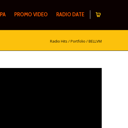
PA
PROMO VIDEO
RADIO DATE
Radio Hits
/
Portfolio
/
BELLVM