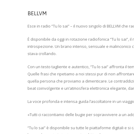
BELLVM
Esce in radio “Tu lo sai” – il nuovo singolo di BELLVM che ra
È disponibile da oggi in rotazione radiofonica “Tu lo sai”, i
introspezione. Un brano intenso, sensuale e malinconico c
stava crollando.
Con un testo tagliente e autentico, “Tu lo sai” affronta il 
Quelle frasi che ripetiamo a noi stessi pur di non affrontare
quella persona che proviamo a dimenticare. Le contraddizio
beat coinvolgente e un’atmosfera elettronica elegante, da
La voce profonda e intensa guida l’ascoltatore in un viaggio 
«Tutti ci raccontiamo delle bugie per sopravvivere a un add
“Tu lo sai” è disponibile su tutte le piattaforme digitali e s