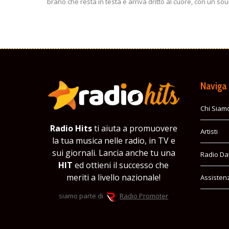
brano che resta in testa e arriva dritto al cuore, con un
Naviga
Chi Siam
Radio Hits
ti aiuta a promuovere
Artisti
la tua musica nelle radio, in TV e
sui giornali. Lancia anche tu una
Radio Da
HIT
ed ottieni il successo che
meriti a livello nazionale!
Assisten
siamo parte di
Radio Promoter