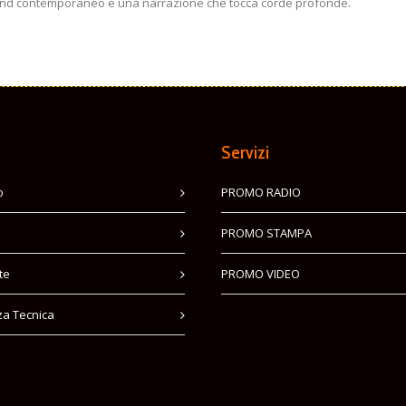
 sound contemporaneo e una narrazione che tocca corde profonde.
Servizi
o
PROMO RADIO
PROMO STAMPA
te
PROMO VIDEO
za Tecnica