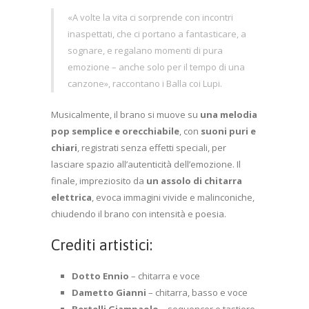
«A volte la vita ci sorprende con incontri
inaspettati, che ci portano a fantasticare, a
sognare, e regalano momenti di pura
emozione – anche solo per il tempo di una
canzone», raccontano i Balla coi Lupi.
Musicalmente, il brano si muove su
una melodia
pop semplice e orecchiabile
, con
suoni puri e
chiari
, registrati senza effetti speciali, per
lasciare spazio all’autenticità dell’emozione. Il
finale, impreziosito da
un assolo di chitarra
elettrica
, evoca immagini vivide e malinconiche,
chiudendo il brano con intensità e poesia.
Crediti artistici:
Dotto Ennio
– chitarra e voce
Dametto Gianni
– chitarra, basso e voce
Bertelli Giampaolo
– sequencer e tastiere