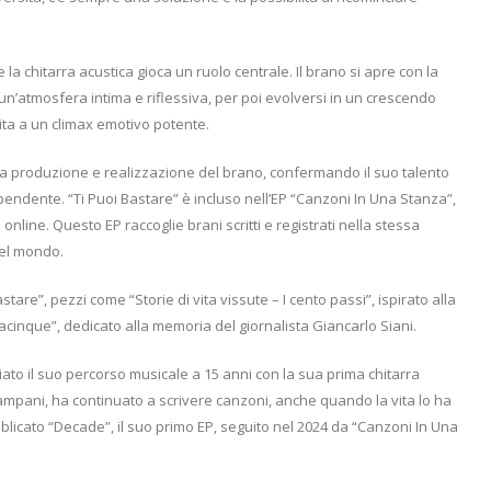
a chitarra acustica gioca un ruolo centrale. Il brano si apre con la
n’atmosfera intima e riflessiva, per poi evolversi in un crescendo
 vita a un climax emotivo potente.
a produzione e realizzazione del brano, confermando il suo talento
dente. “Ti Puoi Bastare” è incluso nell’EP “Canzoni In Una Stanza”,
e online. Questo EP raccoglie brani scritti e registrati nella stessa
nel mondo.
are”, pezzi come “Storie di vita vissute – I cento passi”, ispirato alla
cinque”, dedicato alla memoria del giornalista Giancarlo Siani.
ato il suo percorso musicale a 15 anni con la sua prima chitarra
ampani, ha continuato a scrivere canzoni, anche quando la vita lo ha
bblicato “Decade”, il suo primo EP, seguito nel 2024 da “Canzoni In Una