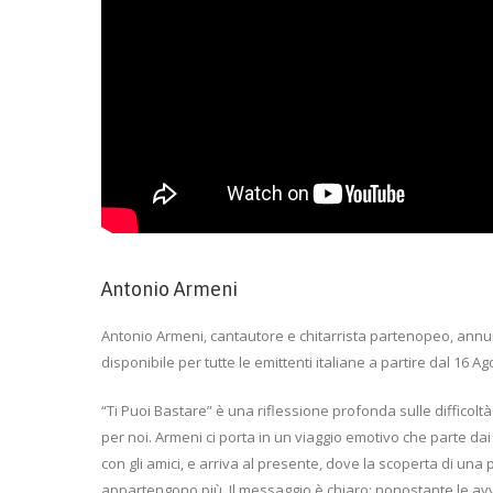
Antonio Armeni
Antonio Armeni, cantautore e chitarrista partenopeo, annunc
disponibile per tutte le emittenti italiane a partire dal 16 A
“Ti Puoi Bastare” è una riflessione profonda sulle diffico
per noi. Armeni ci porta in un viaggio emotivo che parte dai
con gli amici, e arriva al presente, dove la scoperta di una 
appartengono più. Il messaggio è chiaro: nonostante le avve