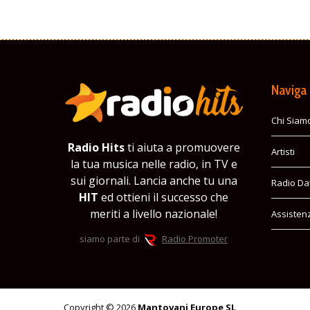
Naviga
Chi Siam
Radio Hits
ti aiuta a promuovere
Artisti
la tua musica nelle radio, in TV e
sui giornali. Lancia anche tu una
Radio Da
HIT
ed ottieni il successo che
meriti a livello nazionale!
Assisten
siamo parte di
Radio Promoter
Copyright © 2026
Mantovani Europe SL