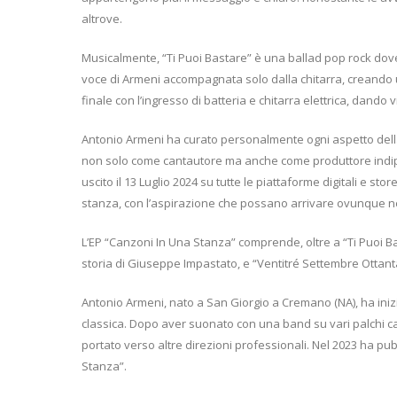
altrove.
Musicalmente, “Ti Puoi Bastare” è una ballad pop rock dove l
voce di Armeni accompagnata solo dalla chitarra, creando u
finale con l’ingresso di batteria e chitarra elettrica, dando
Antonio Armeni ha curato personalmente ogni aspetto dell
non solo come cantautore ma anche come produttore indipen
uscito il 13 Luglio 2024 su tutte le piattaforme digitali e stor
stanza, con l’aspirazione che possano arrivare ovunque 
L’EP “Canzoni In Una Stanza” comprende, oltre a “Ti Puoi Bast
storia di Giuseppe Impastato, e “Ventitré Settembre Ottanta
Antonio Armeni, nato a San Giorgio a Cremano (NA), ha inizi
classica. Dopo aver suonato con una band su vari palchi c
portato verso altre direzioni professionali. Nel 2023 ha pu
Stanza”.