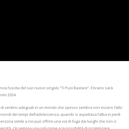
ia l’uscita del suo nuovo singolo “Ti Puoi Bastare”. Il brano sarà
gosto 2024.
ltà di sentirsi adeguati in un mondo che spesso sembra non essere fatto
 ricordi dei tempi dell’adolescenza, quando si aspettava l’alba in piedi
persona simile a noi può offrire una via di fuga dai luoghi che non ci
rsità, c’è sempre una soluzione e la possibilità di ricominciare