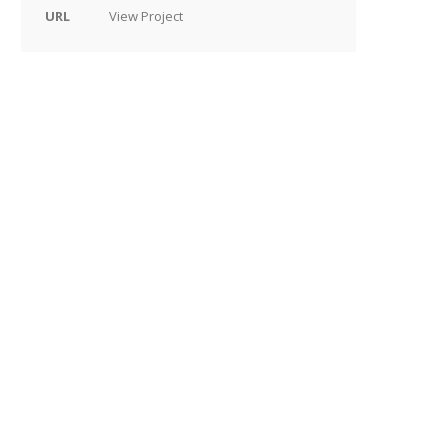
URL
View Project