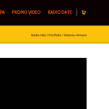
PA
PROMO VIDEO
RADIO DATE
Radio Hits
/
Portfolio
/
Antonio Armeni