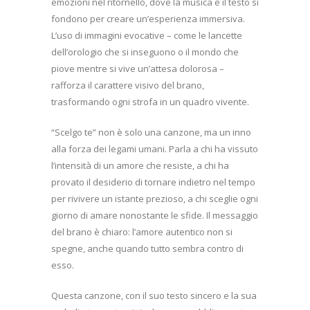
emozioni nel ritornello, dove la musica e il testo si
fondono per creare un’esperienza immersiva.
L’uso di immagini evocative – come le lancette
dell’orologio che si inseguono o il mondo che
piove mentre si vive un’attesa dolorosa –
rafforza il carattere visivo del brano,
trasformando ogni strofa in un quadro vivente.
“Scelgo te” non è solo una canzone, ma un inno
alla forza dei legami umani. Parla a chi ha vissuto
l’intensità di un amore che resiste, a chi ha
provato il desiderio di tornare indietro nel tempo
per rivivere un istante prezioso, a chi sceglie ogni
giorno di amare nonostante le sfide. Il messaggio
del brano è chiaro: l’amore autentico non si
spegne, anche quando tutto sembra contro di
esso.
Questa canzone, con il suo testo sincero e la sua