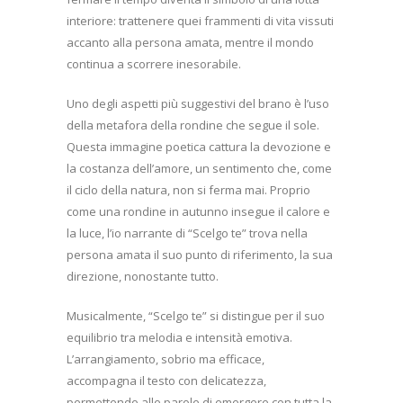
interiore: trattenere quei frammenti di vita vissuti
accanto alla persona amata, mentre il mondo
continua a scorrere inesorabile.
Uno degli aspetti più suggestivi del brano è l’uso
della metafora della rondine che segue il sole.
Questa immagine poetica cattura la devozione e
la costanza dell’amore, un sentimento che, come
il ciclo della natura, non si ferma mai. Proprio
come una rondine in autunno insegue il calore e
la luce, l’io narrante di “Scelgo te” trova nella
persona amata il suo punto di riferimento, la sua
direzione, nonostante tutto.
Musicalmente, “Scelgo te” si distingue per il suo
equilibrio tra melodia e intensità emotiva.
L’arrangiamento, sobrio ma efficace,
accompagna il testo con delicatezza,
permettendo alle parole di emergere con tutta la