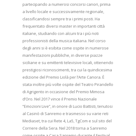
partecipando a numerosi concorsi canori, prima
a livello locale e successivamente regionale,
classificandosi sempre tra i primi posti. Ha
frequentato diversi master in importanti città
italiane, studiando con alcuni tra i più noti
professionisti della musica italiana. Nel corso
degli anni si è esibita come ospite in numerose
manifestazioni pubbliche, in diverse piazze
siciliane e su emittenti televisive locali, ottenendo
prestigiosi riconoscimenti, tra cui la quindicesima
edizione del Premio Liolà per l’Arte Canora. È
stata inoltre più volte ospite del Teatro Pirandello
di Agrigento in occasione del Premio Mimosa
d’Oro. Nel 2017 vince il Premio Nazionale
“Emozioni Live”, in onore di Lucio Battisti, tenutosi
al Casinò di Sanremo e trasmesso su varie reti
Mediaset, tra cui Rete 4, La5, TgCom e sul sito del
Corriere della Sera. Nel 2018 torna a Sanremo
come ospite a Casa Sanremo durante il Festival.