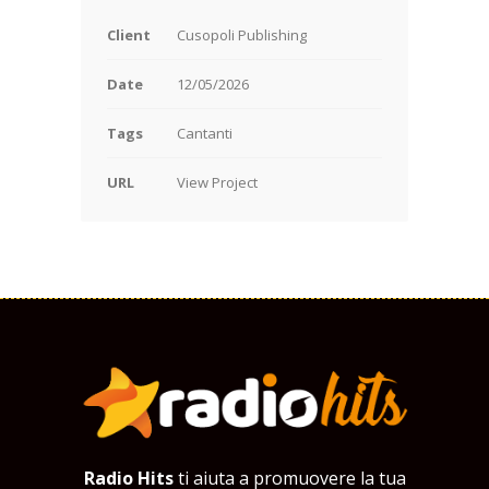
Client
Cusopoli Publishing
Date
12/05/2026
Tags
Cantanti
URL
View Project
Radio Hits
ti aiuta a promuovere la tua